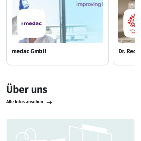
medac GmbH
Dr. Rec
Über uns
Alle Infos ansehen