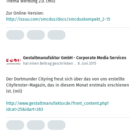
Thema ‪Werbung‬ 2.0. (mil)
Zur Online-Version:
http://issuu.com/smcdus/docs/smcduskompakt_2-15
Gestaltmanufaktur GmbH - Corporate Media Services
hat einen Beitrag geschrieben
.
8. Juni 2015
Der Dortmunder ‪‎Cityring‬ freut sich über das von uns erstellte
‪CityFenster‬-Magazin, das in diesem Monat erstmals erschienen
ist. (mil)
http://www.gestaltmanufaktur.de/front_content.php?
idcat=25&idart=283