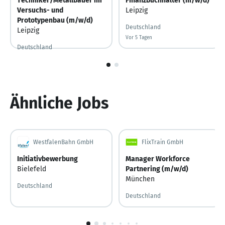
Techniker/Metallbauer im
Finanzbuchhalter (m/w/d)
Versuchs- und
Leipzig
Prototypenbau (m/w/d)
Deutschland
Leipzig
Vor 5 Tagen
Vor 5 Tagen veröffentlicht
Deutschland
Vor 5 Tagen
Vor 5 Tagen veröffentlicht
1
von
2
Ähnliche Jobs
WestfalenBahn GmbH
FlixTrain GmbH
Initiativbewerbung
Manager Workforce
Bielefeld
Partnering (m/w/d)
München
Deutschland
Deutschland