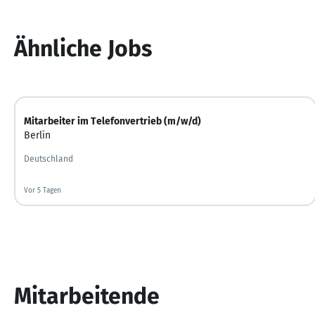
Ähnliche Jobs
Mitarbeiter im Telefonvertrieb (m/w/d)
Berlin
Deutschland
Vor 5 Tagen
Vor 5 Tagen veröffentlicht
Mitarbeitende