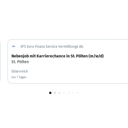
EFS Euro Finanz Service Vermittlungs AG
Nebenjob mit Karrierechance in St. Pölten (m/w/d)
St. Pölten
Österreich
Vor 7 Tagen
Vor 7 Tagen veröffentlicht
1
von
10