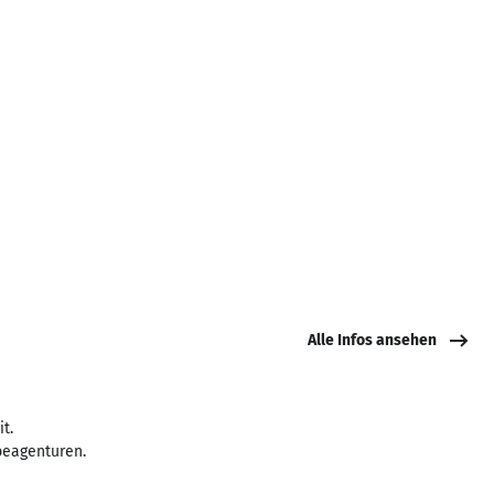
Alle Infos ansehen
t.
beagenturen.