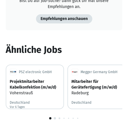
Bist Du auf Job-Suche? Dann guck Dir mal unsere
Empfehlungen an.
Empfehlungen anschauen
Ähnliche Jobs
PSZ electronic GmbH
Megger Germany GmbH
Projektmitarbeiter
Mitarbeiter für
Kabelkonfektion (m/w/d)
Gerätefertigung (m/w/d)
Vohenstrauß
Radeburg
Deutschland
Deutschland
Vor 6 Tagen
Vor 6 Tagen veröffentlicht
1
von