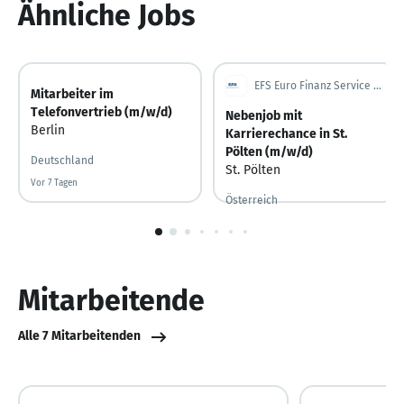
Ähnliche Jobs
EFS Euro Finanz Service Vermittlungs AG
Mitarbeiter im
Telefonvertrieb (m/w/d)
Nebenjob mit
Berlin
Karrierechance in St.
Pölten (m/w/d)
Deutschland
St. Pölten
Vor 7 Tagen
Vor 7 Tagen veröffentlicht
Österreich
1
von
10
Mitarbeitende
Alle 7 Mitarbeitenden