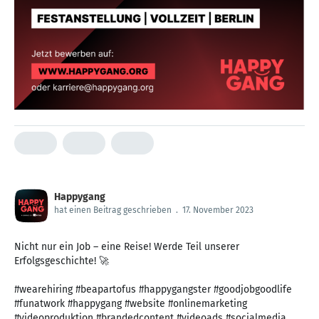
Happygang
hat einen Beitrag geschrieben
.
17. November 2023
Nicht nur ein Job – eine Reise! Werde Teil unserer
Erfolgsgeschichte! 🚀
#wearehiring #beapartofus #happygangster #goodjobgoodlife
#funatwork #happygang #website #onlinemarketing
#videoproduktion #brandedcontent #videoads #socialmedia