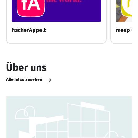
fischerAppelt
meap G
Über uns
Alle Infos ansehen