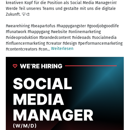
kreativen Kopf für die Position als Social Media Manager:in!
Werde Teil unseres Teams und gestalte mit uns die digitale
Zukunft. 💡🎨
#wearehiring #beapartofus #happygangster #goodjobgoodlife
#funatwork #happygang #website #onlinemarketing
#videoproduktion #brandedcontent #videoads #socialmedia
#influencermarketing #creator #design #performancemarketing
Weiterlesen
#contentcreators #con...