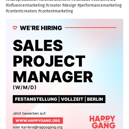
#influencermarketing #creator #design #performancemarketing
#contentcreators #contentmarketing