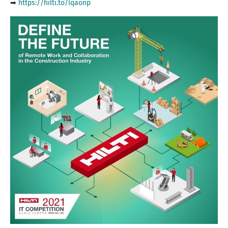
➡
https://hilti.to/lqaonp