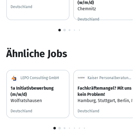
(w/m/d)
Deutschland
Chemnitz
Deutschland
1
von
5
Ähnliche Jobs
LEPO Consulting GmbH
Kaiser Personalberatung GmbH
1a Initiativbewerbung
Fachkräftemangel? Mit uns
(m/w/d)
kein Problem!
Wolfratshausen
Hamburg
,
Stuttgart
,
Berlin
,
Mün
Deutschland
Deutschland
1
von