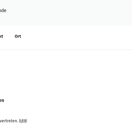
nde
kt
Ort
en
vertreten. 🙌🏼