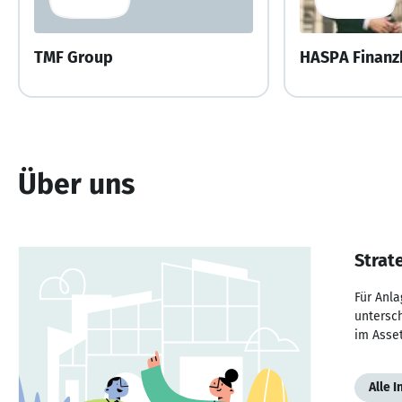
TMF Group
HASPA Finanz
Über uns
Strat
Für Anla
untersc
im Asse
Alle 