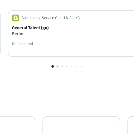
Bikeleasing-Service GmbH & Co. KG
General Talent (gn)
Berlin
Deutschland
1
von
10