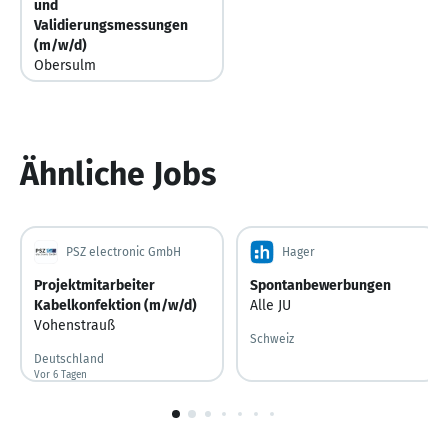
und
Validierungsmessungen
(m/w/d)
Obersulm
Deutschland
Ähnliche Jobs
PSZ electronic GmbH
Hager
Projektmitarbeiter
Spontanbewerbungen
Kabelkonfektion (m/w/d)
Alle JU
Vohenstrauß
Schweiz
Deutschland
Vor 6 Tagen
Vor 6 Tagen veröffentlicht
1
von