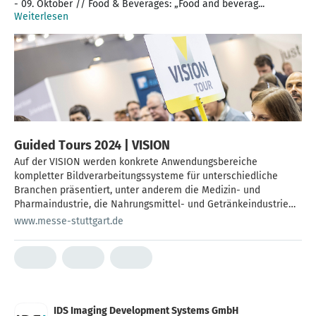
- 09. Oktober // Food & Beverages: „Food and beverag...
Weiterlesen
Guided Tours 2024 | VISION
Auf der VISION werden konkrete Anwendungsbereiche
kompletter Bildverarbeitungssysteme für unterschiedliche
Branchen präsentiert, unter anderem die Medizin- und
Pharmaindustrie, die Nahrungsmittel- und Getränkeindustrie
und die Logistik. Im Rahmen geführter Touren erhalten Sie
www.messe-stuttgart.de
exklusive Einblicke.
IDS Imaging Development Systems GmbH