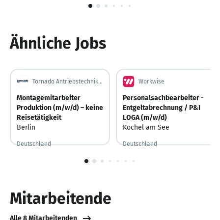
1
von
6
Ähnliche Jobs
Tornado Antriebstechnik GmbH
Workwise
Montagemitarbeiter
Personalsachbearbeiter -
Produktion (m/w/d) – keine
Entgeltabrechnung / P&I
Reisetätigkeit
LOGA (m/w/d)
Berlin
Kochel am See
Deutschland
Deutschland
Vor 7 Tagen
Vor 7 Tagen veröffentlicht
Vor 4 Tagen
Vor 4 Tagen veröffentlicht
1
von
10
Mitarbeitende
Alle 8 Mitarbeitenden