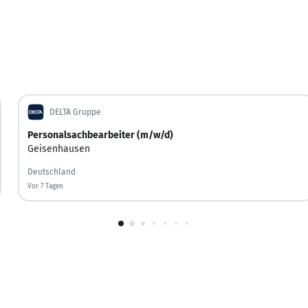
DELTA Gruppe
Personalsachbearbeiter (m/w/d)
Geisenhausen
Deutschland
Vor 7 Tagen
Vor 7 Tagen veröffentlicht
1
von
10