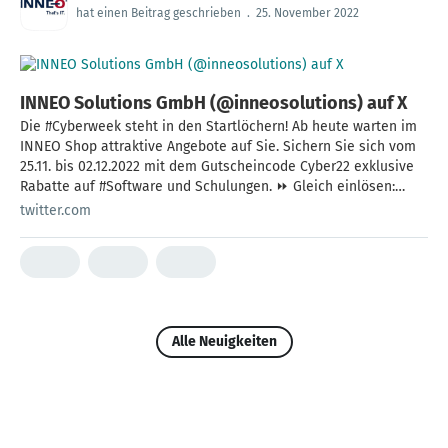
hat einen Beitrag geschrieben
.
25. November 2022
INNEO Solutions GmbH (@inneosolutions) auf X
Die #Cyberweek steht in den Startlöchern! Ab heute warten im
INNEO Shop attraktive Angebote auf Sie. Sichern Sie sich vom
25.11. bis 02.12.2022 mit dem Gutscheincode Cyber22 exklusive
Rabatte auf #Software und Schulungen. ⏩ Gleich einlösen:
https://t.co/gdxGk78HiK
twitter.com
Alle Neuigkeiten