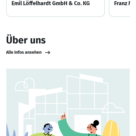
Emil Löffelhardt GmbH & Co. KG
Franz M
Über uns
Alle Infos ansehen