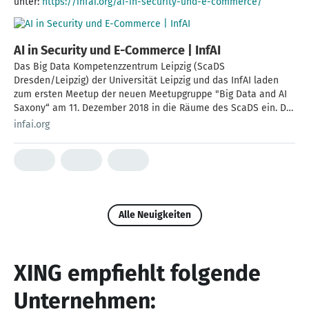
unter:
https://infai.org/ai-in-security-und-e-commerce/
AI in Security und E-Commerce | InfAI
Das Big Data Kompetenzzentrum Leipzig (ScaDS
Dresden/Leipzig) der Universität Leipzig und das InfAI laden
zum ersten Meetup der neuen Meetupgruppe "Big Data and AI
Saxony“ am 11. Dezember 2018 in die Räume des ScaDS ein. Die
ursprünglich in Dresden ansässige Gruppe wagt gemeinsam mit
infai.org
Alle Neuigkeiten
XING empfiehlt folgende
Unternehmen: