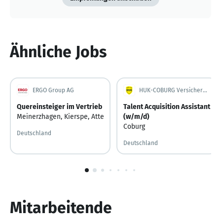
Ähnliche Jobs
ERGO Group AG
HUK-COBURG Versicherungsgruppe
Quereinsteiger im Vertrieb
Talent Acquisition Assistant
Meinerzhagen
,
Kierspe
,
Attendorn
,
(w/m/d)
Bad Berleburg
,
Dietzhölztal
,
S
Coburg
Deutschland
Deutschland
1
von
10
Mitarbeitende