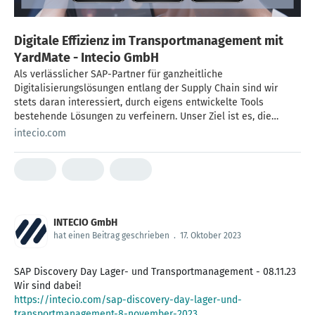
Digitale Effizienz im Transportmanagement mit
YardMate - Intecio GmbH
Als verlässlicher SAP-Partner für ganzheitliche
Digitalisierungslösungen entlang der Supply Chain sind wir
stets daran interessiert, durch eigens entwickelte Tools
bestehende Lösungen zu verfeinern. Unser Ziel ist es, die
Logistikprozesse unserer Kunden nicht nur transparenter,
intecio.com
sondern auch einfacher und effizienter zu gestalten. Über Uns:
Digitale Transformation als Kernkompetenz In einer Welt, die
sich kontinuierlich weiterentwickelt, ist ein umfassender
Ansatz und eine ganzheitliche Herangehensweise
entscheidend. Als führendes IT-Beratungshaus haben wir uns
darauf spezialisiert, nicht nur standardisierte, sondern auch
INTECIO GmbH
maßgeschneiderte Lösungen anzubieten. Unsere SAP-Berater
hat einen Beitrag geschrieben
.
17. Oktober 2023
arbeiten partnerschaftlich mit unseren Kunden zusammen, um
die gesamte Supply Chain zu digitalisieren und alle Prozesse zu
automatisieren. Von gemeinsamen Bestandsaufnahmen bis zur
SAP Discovery Day Lager- und Transportmanagement - 08.11.23
Implementierung vor Ort stehen wir unseren Kunden
unterstützend zur Seite. YardMate: Effizientes
https://intecio.com/sap-discovery-day-lager-und-
Zeitfenstermanagement für die Transportbranche Mit YardMate
transportmanagement-8-november-2023