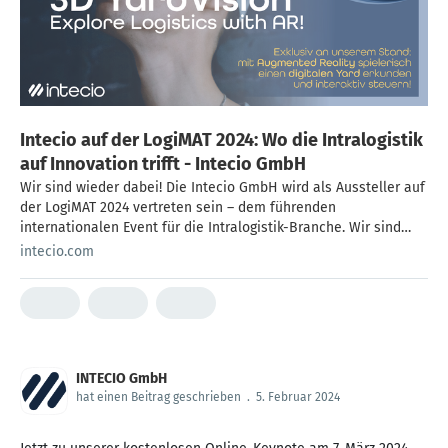
Intecio auf der LogiMAT 2024: Wo die Intralogistik
auf Innovation trifft - Intecio GmbH
Wir sind wieder dabei! Die Intecio GmbH wird als Aussteller auf
der LogiMAT 2024 vertreten sein – dem führenden
internationalen Event für die Intralogistik-Branche. Wir sind
stolz darauf, Ihnen nicht nur unsere Expertise im Bereich
intecio.com
Digitalisierung und Automatisierung entlang der Supply Chain
zu präsentieren, sondern auch bahnbrechende Technologien für
die Zukunft der Logistik. Die LogiMAT, die vom 19. bis 21. März
2024 in der Messe Stuttgart stattfindet, ist der perfekte Ort, um
einen umfassenden Marktüberblick über die Intralogistik-
Branche zu erhalten. Mit 1.563 Ausstellern und über 62.000
INTECIO GmbH
Fachbesuchern aus 90 Ländern im Jahr 2023 ist die LogiMAT der
hat einen Beitrag geschrieben
.
5. Februar 2024
Marktplatz für innovative Technologien, Produkte und Lösungen
zur Prozessoptimierung in der innerbetrieblichen Logistik. Hier
Besuchercodes sichern oder Tickets kaufen! Live Demos an