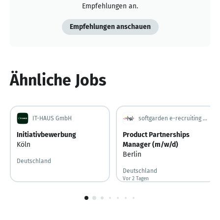
Empfehlungen an.
Empfehlungen anschauen
Ähnliche Jobs
IT-HAUS GmbH
softgarden e-recruiting GmbH
Initiativbewerbung
Product Partnerships
Köln
Manager (m/w/d)
Berlin
Deutschland
Deutschland
Vor 2 Tagen
Vor 2 Tagen veröffentlicht
1
von