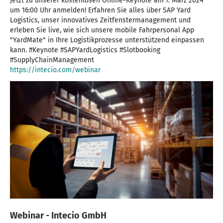
Jetzt zu unserer kostenlosen Online-Keynote am 7. März 2024
unserem Stand (8B52) – Logistik zum Anfassen! An unserem
um 16:00 Uhr anmelden! Erfahren Sie alles über SAP Yard
Messestand können Sie sich nicht nur bei unseren
Logistics, unser innovatives Zeitfenstermanagement und
persönlichen Beratern über unsere Leistungen informieren
erleben Sie live, wie sich unsere mobile Fahrpersonal App
lassen, sondern sich auch live von der Funktionsweise unserer
"YardMate" in Ihre Logistikprozesse unterstützend einpassen
Softwareprodukte überzeugen: TimeMate Erleben Sie, wie
kann. #Keynote #SAPYardLogistics #Slotbooking
einfach und effizient das Zeitfenstermanagement für
Spediteure oder Zulieferer mit unserer Software abläuft.
https://intecio.com/webinar
Zeitfenster können in der internen Sicht gesperrt oder an
Spediteure zugeteilt werden. Über E-Mail und/oder SMS-
Versand werden alle relevanten Informationen weitergegeben.
Mehrere Zulieferer können hier ohne direkten Zugang zum
Kundensystem […]
Webinar - Intecio GmbH