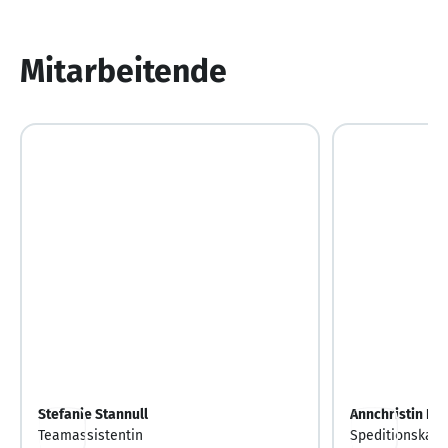
1
von
10
Mitarbeitende
Stefanie Stannull
Annchristin Be
Teamassistentin
Speditionskauf