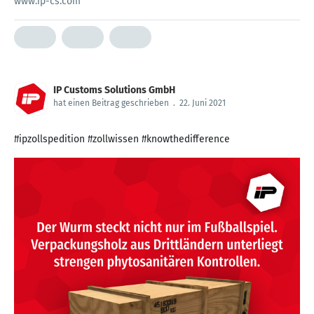
www.ip-cs.com
IP Customs Solutions GmbH
hat einen Beitrag geschrieben
.
22. Juni 2021
#ipzollspedition #zollwissen #knowthedifference