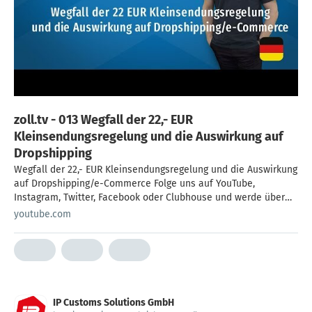
zoll.tv - 013 Wegfall der 22,- EUR
Kleinsendungsregelung und die Auswirkung auf
Dropshipping
Wegfall der 22,- EUR Kleinsendungsregelung und die Auswirkung
auf Dropshipping/e-Commerce Folge uns auf YouTube,
Instagram, Twitter, Facebook oder Clubhouse und werde über
alle neuen Videos informiert. Hast Du Interesse an einem
youtube.com
bestimmten Thema? Schreib uns gerne eine E-Mail oder melde
Dich bei uns per Telegram oder WhatsApp. Alle
Kontaktinformationen findest Du unter
https://www.zoll.tv/kontakt​ YouTube https://youtube.de/zolltv​
Twitter https://twitter.com/zoll_tv​ Facebook
https://www.facebook.com/zolltv​ Instagram
IP Customs Solutions GmbH
https://www.instagram.com/zoll.tv/​ Weitere Informationen