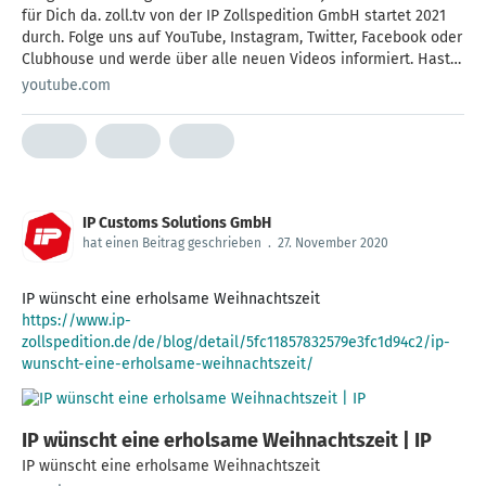
für Dich da. zoll.tv von der IP Zollspedition GmbH startet 2021
durch. Folge uns auf YouTube, Instagram, Twitter, Facebook oder
Clubhouse und werde über alle neuen Videos informiert. Hast
Du Interesse an einem bestimmten Thema? Schreib uns gerne
youtube.com
eine E-Mail oder melde Dich bei uns per Telegram oder
WhatsApp. Alle Kontaktinformationen findest Du unter
https://www.zoll.tv/kontakt YouTube https://youtube.de/zolltv
Twitter https://twitter.com/zoll_tv Facebook
https://www.facebook.com/zolltv Instagram
https://www.instagram.com/zoll.tv/ #zolltv #zollwissen #import
IP Customs Solutions GmbH
#export #aes #ncts #ausfuhrkontrolle #uzk #brexit
hat einen Beitrag geschrieben
.
27. November 2020
#zollvorschriften #zollabwicklung
https://www.ip-
zollspedition.de/de/blog/detail/5fc11857832579e3fc1d94c2/ip-
wunscht-eine-erholsame-weihnachtszeit/
IP wünscht eine erholsame Weihnachtszeit | IP
IP wünscht eine erholsame Weihnachtszeit