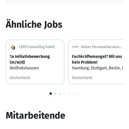
Ähnliche Jobs
LEPO Consulting GmbH
Kaiser Personalberatung GmbH
1a Initiativbewerbung
Fachkräftemangel? Mit uns
(m/w/d)
kein Problem!
Wolfratshausen
Hamburg
,
Stuttgart
,
Berlin
,
Mün
Deutschland
Deutschland
1
von
10
Mitarbeitende