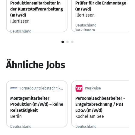
Produktionsmitarbeiter in
Prüfer für die Endmontage
der Kunststoffverarbeitung
(m/w/d)
(m/w/d)
Illertissen
Illertissen
Deutschland
Vor 2 Stunden
Vor 2 Stunden veröffentlicht
Deutschland
Gestern
Gestern veröffentlicht
1
von
3
Ähnliche Jobs
Tornado Antriebstechnik GmbH
Workwise
Montagemitarbeiter
Personalsachbearbeiter -
Produktion (m/w/d) – keine
Entgeltabrechnung / P&I
Reisetätigkeit
LOGA (m/w/d)
Berlin
Kochel am See
Deutschland
Deutschland
Vor 4 Tagen
Vor 4 Tagen veröffentlicht
Vor 2 Tagen
Vor 2 Tagen veröffentlicht