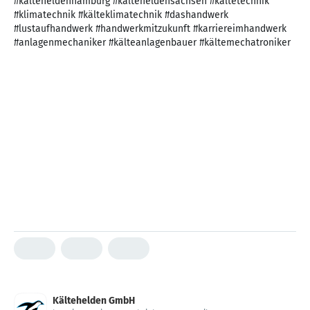
#kälteheldenhamburg #kälteheldensachsen #kältetechnik
#klimatechnik #kälteklimatechnik #dashandwerk
#lustaufhandwerk #handwerkmitzukunft #karriereimhandwerk
#anlagenmechaniker #kälteanlagenbauer #kältemechatroniker
Kältehelden GmbH