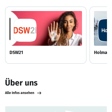
DSW21
Holman 
Über uns
Alle Infos ansehen