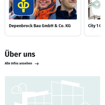
Depenbrock Bau GmbH & Co. KG
City 1 G
Über uns
Alle Infos ansehen