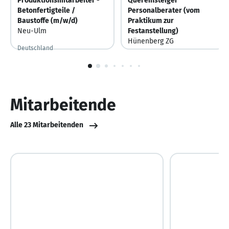
Produktionsmitarbeiter -
Quereinsteiger
Betonfertigteile /
Personalberater (vom
Baustoffe (m/w/d)
Praktikum zur
Neu-Ulm
Festanstellung)
Hünenberg ZG
Deutschland
Gestern
Gestern veröffentlicht
Schweiz
1
von
10
Mitarbeitende
Alle 23 Mitarbeitenden