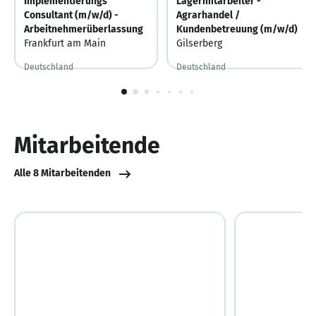
Implementierungs
Lagermitarbeiter -
Consultant (m/w/d) -
Agrarhandel /
Arbeitnehmerüberlassung
Kundenbetreuung (m/w/d)
Frankfurt am Main
Gilserberg
Deutschland
Deutschland
Vor 6 Stunden
Vor 6 Stunden veröffentlicht
Vor 7 Tagen
Vor 7 Tagen veröffentlicht
1
von
10
Mitarbeitende
Alle 8 Mitarbeitenden