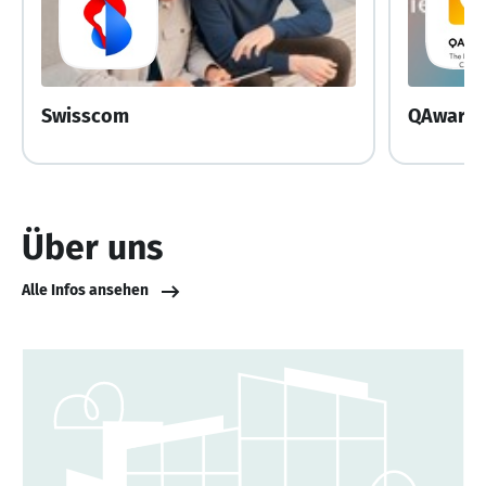
Swisscom
QAware
Über uns
Alle Infos ansehen