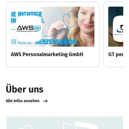
AWS Personalmarketing GmbH
GT peop
Über uns
Alle Infos ansehen