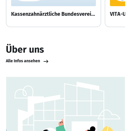
Kassenzahnärztliche Bundesvereinigung
VITA-Un
Über uns
Alle Infos ansehen