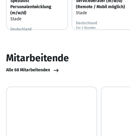
Spezialist
Serviceberater (m/w/d)
Personalentwicklung
(Remote / Mobil möglich)
(m/w/d)
Stade
Stade
Deutschland
Vor 4 Stunden
Vor 4 Stunden veröffentlicht
Deutschland
Vor 7 Tagen
Vor 7 Tagen veröffentlicht
Mitarbeitende
Alle 68 Mitarbeitenden