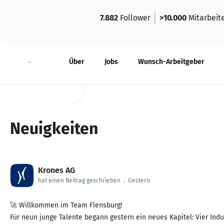
7.882
Follower
>10.000
Mitarbeit
Neuigkeiten
Über
Jobs
Wunsch-Arbeitgeber
Neuigkeiten
Krones AG
hat einen Beitrag geschrieben
.
Gestern
🚀 Willkommen im Team Flensburg!
Für neun junge Talente begann gestern ein neues Kapitel: Vier Ind