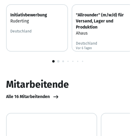
Initiativbewerbung
"Allrounder" (m/w/d) für
Ruderting
Versand, Lager und
Produktion
Deutschland
Ahaus
Deutschland
Vor 6 Tagen
Vor 6 Tagen veröffentlicht
1
von
10
Mitarbeitende
Alle 16 Mitarbeitenden