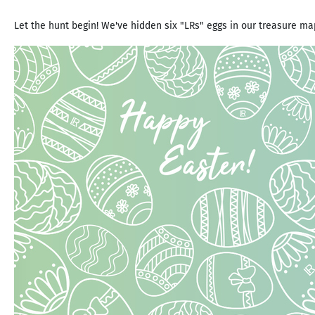
Let the hunt begin! We've hidden six "LRs" eggs in our treasure ma