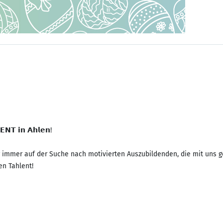
𝗡𝗧 𝗶𝗻 𝗔𝗵𝗹𝗲𝗻!
r immer auf der Suche nach motivierten Auszubildenden, die mit uns g
en Tahlent!