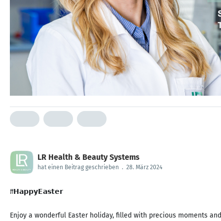
LR Health & Beauty Systems
hat einen Beitrag geschrieben
.
28. März 2024
#𝗛𝗮𝗽𝗽𝘆𝗘𝗮𝘀𝘁𝗲𝗿
Enjoy a wonderful Easter holiday, filled with precious moments and