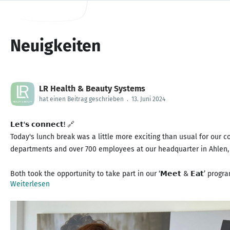
Neuigkeiten
LR Health & Beauty Systems
hat einen Beitrag geschrieben
.
13. Juni 2024
𝗟𝗲𝘁'𝘀 𝗰𝗼𝗻𝗻𝗲𝗰𝘁! 🔗
Today's lunch break was a little more exciting than usual for our 
departments and over 700 employees at our headquarter in Ahlen, t
Both took the opportunity to take part in our ‘𝗠𝗲𝗲𝘁 & 𝗘𝗮𝘁’ p
Weiterlesen