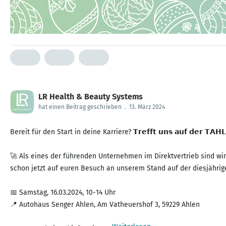
LR Health & Beauty Systems
hat einen Beitrag geschrieben
.
13. März 2024
Bereit für den Start in deine Karriere? 𝗧𝗿𝗲𝗳𝗳𝘁 𝘂𝗻𝘀 𝗮𝘂𝗳 𝗱𝗲𝗿 𝗧𝗔𝗛𝗟𝗘
🚀 Als eines der führenden Unternehmen im Direktvertrieb sind wi
schon jetzt auf euren Besuch an unserem Stand auf der diesjährig
📅 Samstag, 16.03.2024, 10-14 Uhr
📍 Autohaus Senger Ahlen, Am Vatheuershof 3, 59229 Ahlen