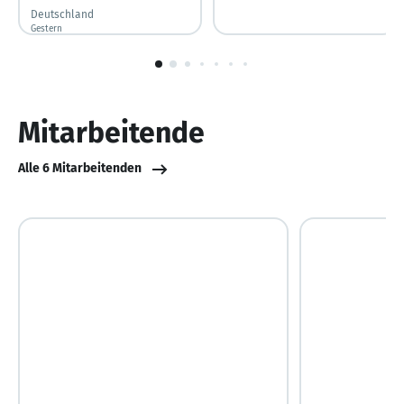
Deutschland
Gestern
Gestern veröffentlicht
1
von
10
Mitarbeitende
Alle 6 Mitarbeitenden