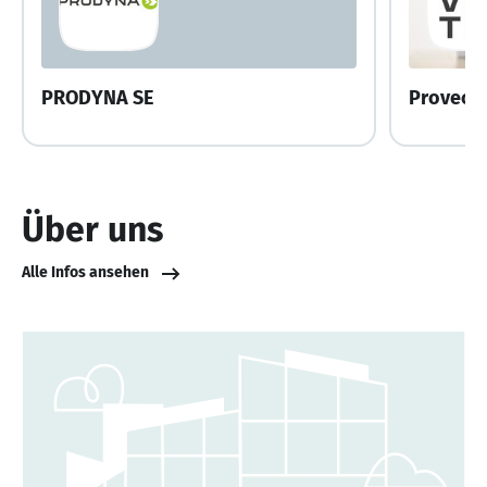
PRODYNA SE
Provect
Über uns
Alle Infos ansehen