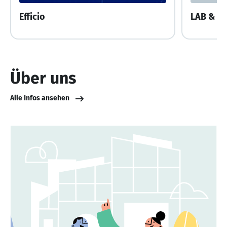
Efficio
LAB & C
Über uns
Alle Infos ansehen