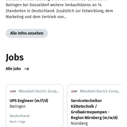
Ratingen bei Düsseldorf weitere Verkaufsbüros an 14
Standorten in Deutschland. Zusätzlich zur Entwicklung, dem
Marketing und dem Vertrieb von...
Alle Infos ansehen
Jobs
Alle jobs
Mitsubishi Electric Europe B.V.
Mitsubishi Electric Europe B.V.
UPS Engineer (m/f/d)
Servicetechniker
Ratingen
Kältetechnik /
Großwärmepumpen -
Deutschland
Region Nürnberg (m/w/d)
Noch 4 Tage
Noch 4 Tage
Nürnberg