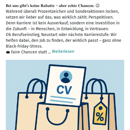
𝐁𝐞𝐢 𝐮𝐧𝐬 𝐠𝐢𝐛𝐭’𝐬 𝐤𝐞𝐢𝐧𝐞 𝐑𝐚𝐛𝐚𝐭𝐭𝐞 – 𝐚𝐛𝐞𝐫 𝐞𝐜𝐡𝐭𝐞 𝐂𝐡𝐚𝐧𝐜𝐞𝐧. 😉
Während überall Prozentzeichen und Sonderaktionen locken,
setzen wir lieber auf das, was wirklich zählt: Perspektiven.
Denn Karriere ist kein Ausverkauf, sondern eine Investition in
die Zukunft – in Menschen, in Entwicklung, in Vertrauen.
Ob Berufseinstieg, Neustart oder nächste Karrierestufe: Wir
helfen dabei, den Job zu finden, der wirklich passt – ganz ohne
Black-Friday-Stress.
Weiterlesen
💼 Faire Chancen statt ...