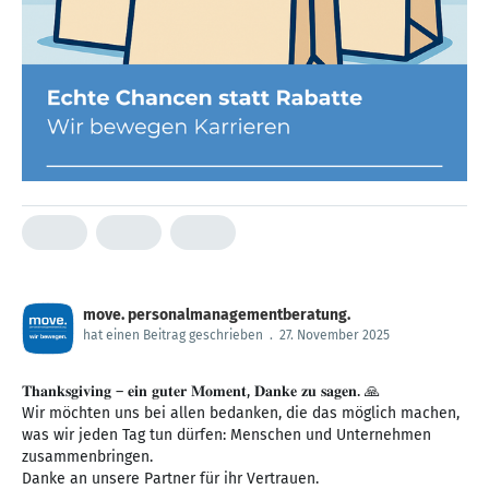
move. personalmanagementberatung.
hat einen Beitrag geschrieben
.
27. November 2025
𝐓𝐡𝐚𝐧𝐤𝐬𝐠𝐢𝐯𝐢𝐧𝐠 – 𝐞𝐢𝐧 𝐠𝐮𝐭𝐞𝐫 𝐌𝐨𝐦𝐞𝐧𝐭, 𝐃𝐚𝐧𝐤𝐞 𝐳𝐮 𝐬𝐚𝐠𝐞𝐧. 🙏
Wir möchten uns bei allen bedanken, die das möglich machen,
was wir jeden Tag tun dürfen: Menschen und Unternehmen
zusammenbringen.
Danke an unsere Partner für ihr Vertrauen.