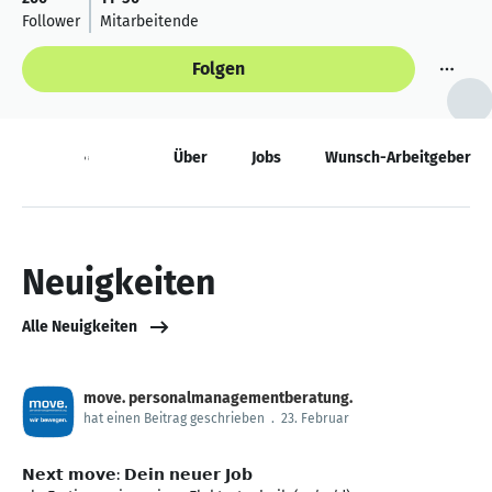
Follower
Mitarbeitende
Folgen
Neuigkeiten
Über
Jobs
Wunsch-Arbeitgeber
Neuigkeiten
Alle Neuigkeiten
move. personalmanagementberatung.
hat einen Beitrag geschrieben
.
23. Februar
𝗡𝗲𝘅𝘁 𝗺𝗼𝘃𝗲: 𝗗𝗲𝗶𝗻 𝗻𝗲𝘂𝗲𝗿 𝗝𝗼𝗯