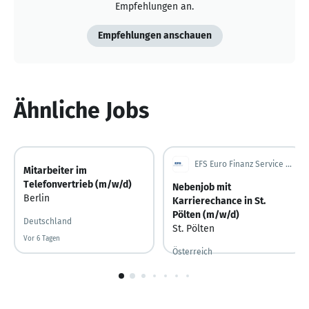
Empfehlungen an.
Empfehlungen anschauen
Ähnliche Jobs
EFS Euro Finanz Service Vermittlungs AG
Mitarbeiter im
Telefonvertrieb (m/w/d)
Nebenjob mit
Berlin
Karrierechance in St.
Pölten (m/w/d)
Deutschland
St. Pölten
Vor 6 Tagen
Vor 6 Tagen veröffentlicht
Österreich
1
von