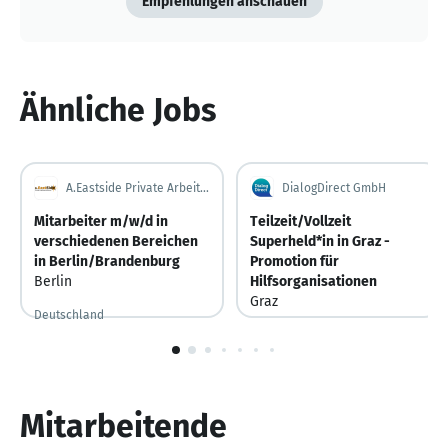
Empfehlungen anschauen
Ähnliche Jobs
A.Eastside Private Arbeitsvermittlung GbR
DialogDirect GmbH
Mitarbeiter m/w/d in
Teilzeit/Vollzeit
verschiedenen Bereichen
Superheld*in in Graz -
in Berlin/Brandenburg
Promotion für
Berlin
Hilfsorganisationen
Graz
Deutschland
Österreich
Vor 9 Stunden
Vor 9 Stunden veröffentlicht
1
von
10
Mitarbeitende