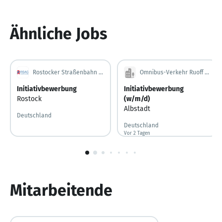
Ähnliche Jobs
Rostocker Straßenbahn AG
Omnibus-Verkehr Ruoff GmbH
Initiativbewerbung
Initiativbewerbung
Rostock
(w/m/d)
Albstadt
Deutschland
Deutschland
Vor 2 Tagen
Vor 2 Tagen veröffentlicht
1
von
10
Mitarbeitende