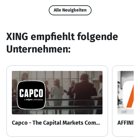
Personalentwicklung, Resilienz und Selbstmanagement,
Alle Neuigkeiten
Wertschöpfungs-, Aufbau- und Ablaufoptimierungen.
XING empfiehlt folgende
Unternehmen:
Capco - The Capital Markets Company GmbH
AFFINIT