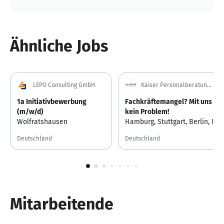
Ähnliche Jobs
LEPO Consulting GmbH
Kaiser Personalberatung GmbH
1a Initiativbewerbung
Fachkräftemangel? Mit uns
(m/w/d)
kein Problem!
Wolfratshausen
Hamburg
,
Stuttgart
,
Berlin
,
Mün
Deutschland
Deutschland
1
von
10
Mitarbeitende