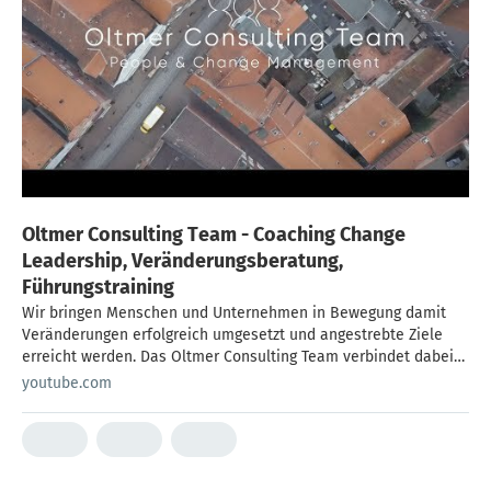
Oltmer Consulting Team - Coaching Change
Leadership, Veränderungsberatung,
Führungstraining
Wir bringen Menschen und Unternehmen in Bewegung damit
Veränderungen erfolgreich umgesetzt und angestrebte Ziele
erreicht werden. Das Oltmer Consulting Team verbindet dabei
die Bereiche Personal- & Organisationsentwicklung mit dem
youtube.com
Thema Gesundheit. Damit bieten wir Unternehmen und
Einzelpersonen ein innovatives Dienstleistungsangebot, das
neue Wege aufzeigt, eine gute Balance zu erreichen, zu
erhalten und daraus Weiterentwicklung zu ermöglichen. Unsere
Arbeitsschwerpunkte: Personalauswahl, Personalführung,