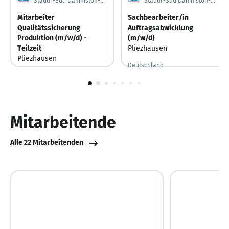
Stadur-Süd Dämmstoff-Produktions GmbH
Stadur-Süd Dämmstoff-Produktions GmbH
Mitarbeiter
Sachbearbeiter/in
Qualitätssicherung
Auftragsabwicklung
Produktion (m/w/d) -
(m/w/d)
Teilzeit
Pliezhausen
Pliezhausen
Deutschland
Vor 6 Tagen
Vor 6 Tagen veröffentlicht
Deutschland
Vor 6 Tagen
Vor 6 Tagen veröffentlicht
1
von
10
Mitarbeitende
Alle 22 Mitarbeitenden