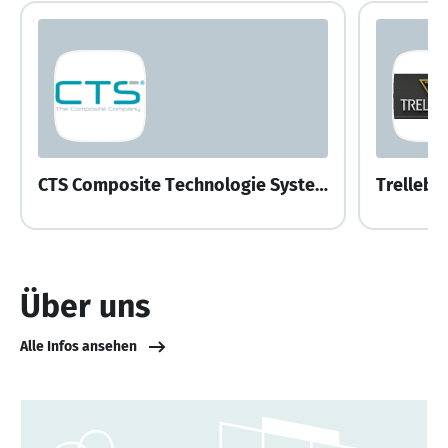
CTS Composite Technologie Systeme GmbH
Trellebo
Über uns
Alle Infos ansehen