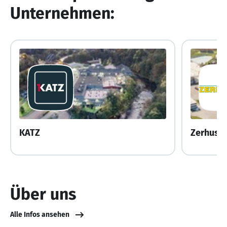
Unternehmen:
KATZ
Zerhuse
Über uns
Alle Infos ansehen