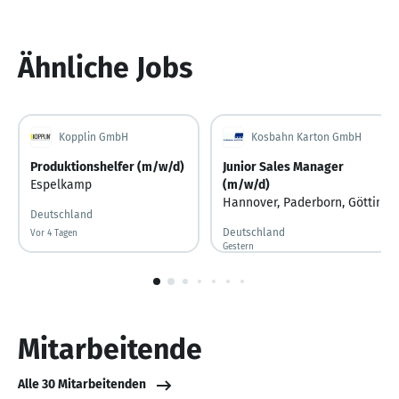
Ähnliche Jobs
Kopplin GmbH
Kosbahn Karton GmbH
Produktionshelfer (m/w/d)
Junior Sales Manager
Espelkamp
(m/w/d)
Hannover
,
Paderborn
,
Göttinge
Deutschland
Deutschland
Vor 4 Tagen
Vor 4 Tagen veröffentlicht
Gestern
Gestern veröffentlicht
1
von
10
Mitarbeitende
Alle 30 Mitarbeitenden