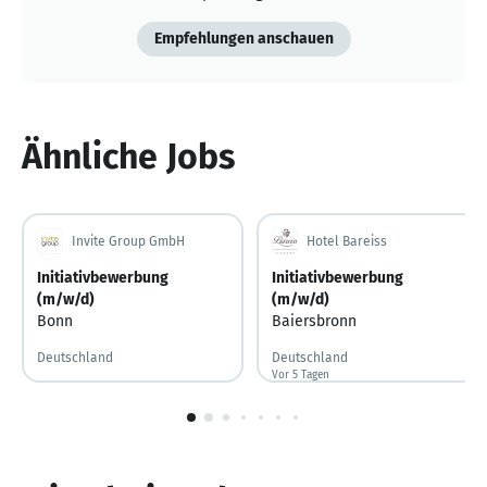
Empfehlungen anschauen
Ähnliche Jobs
Invite Group GmbH
Hotel Bareiss
Initiativbewerbung
Initiativbewerbung
(m/w/d)
(m/w/d)
Bonn
Baiersbronn
Deutschland
Deutschland
Vor 5 Tagen
Vor 5 Tagen veröffentlicht
1
von
10