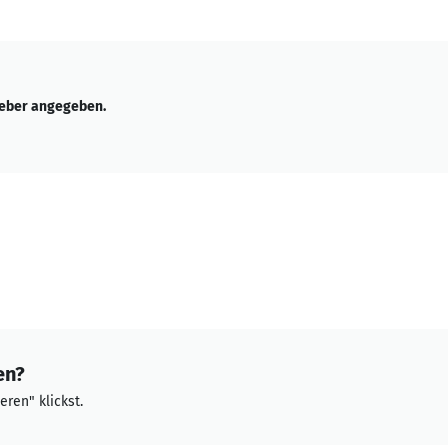
geber angegeben.
en?
eren" klickst.