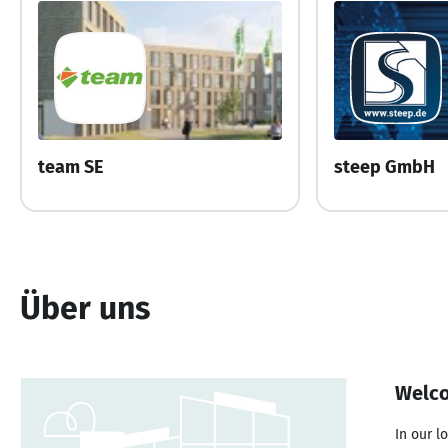
team SE
steep GmbH
Über uns
Welco
In our l