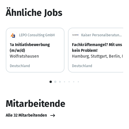
Ähnliche Jobs
LEPO Consulting GmbH
Kaiser Personalberatung GmbH
1a Initiativbewerbung
Fachkräftemangel? Mit uns
(m/w/d)
kein Problem!
Wolfratshausen
Hamburg
,
Stuttgart
,
Berlin
,
Mün
Deutschland
Deutschland
1
von
10
Mitarbeitende
Alle 32 Mitarbeitenden