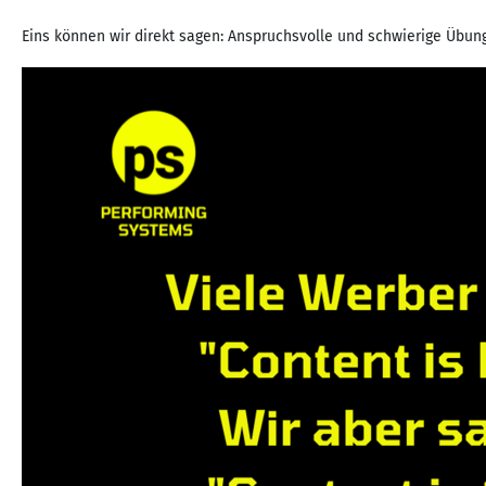
Eins können wir direkt sagen: Anspruchsvolle und schwierige Übungen