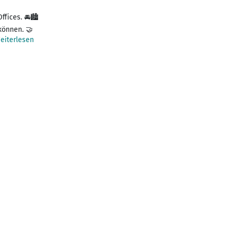
ffices. 🚘🏙
können. 🤝
eiterlesen