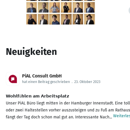
Neuigkeiten
PiAL Consult GmbH
hat einen Beitrag geschrieben
.
23. Oktober 2023
𝗪𝗼𝗵𝗹𝗳ü𝗵𝗹𝗲𝗻 𝗮𝗺 𝗔𝗿𝗯𝗲𝗶𝘁𝘀𝗽𝗹𝗮𝘁𝘇
Unser PiAL Büro liegt mitten in der Hamburger Innenstadt. Eine t
oder zwei Haltestellen vorher auszusteigen und zu Fuß am Rathaus
Weiterle
fängt der Tag doch schon mal gut an. Interessante Nach...