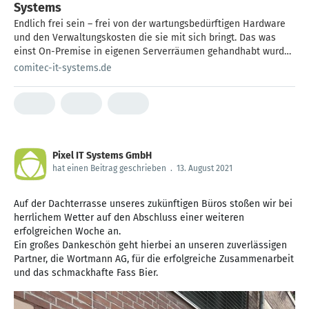
Systems
Endlich frei sein – frei von der wartungsbedürftigen Hardware
und den Verwaltungskosten die sie mit sich bringt. Das was
einst On-Premise in eigenen Serverräumen gehandhabt wurde,
wird nun immer häufiger durch das Cloud Computing abgelöst.
comitec-it-systems.de
Pixel IT Systems GmbH
hat einen Beitrag geschrieben
.
13. August 2021
Auf der Dachterrasse unseres zukünftigen Büros stoßen wir bei
herrlichem Wetter auf den Abschluss einer weiteren
erfolgreichen Woche an.
Ein großes Dankeschön geht hierbei an unseren zuverlässigen
Partner, die Wortmann AG, für die erfolgreiche Zusammenarbeit
und das schmackhafte Fass Bier.