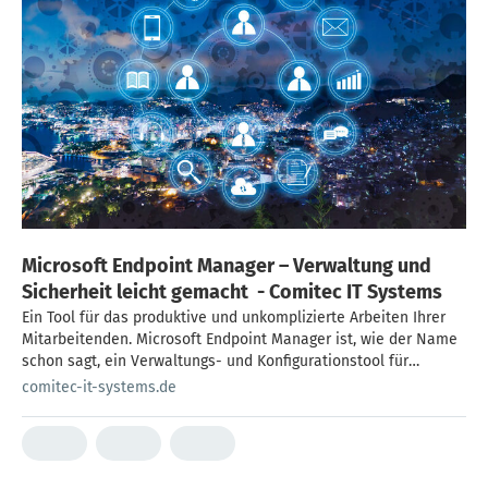
Microsoft Endpoint Manager – Verwaltung und
Sicherheit leicht gemacht - Comitec IT Systems
Ein Tool für das produktive und unkomplizierte Arbeiten Ihrer
Mitarbeitenden. Microsoft Endpoint Manager ist, wie der Name
schon sagt, ein Verwaltungs- und Konfigurationstool für
Endgeräte. Endgeräte sind in diesem Fall Windows-, MacOS-,
comitec-it-systems.de
Android- und iOS-Geräte. Der Microsoft Endpoint Manger
ermöglicht zum Beispiel das unternehmensweite und
einheitliche Steuern von Programminstallationen und
Betriebssystemupdates und sorgt zusätzlich dafür, […]