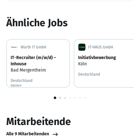
Ähnliche Jobs
Würth IT GmbH
IT-HAUS GmbH
IT-Recruiter (m/w/d) –
Initiativbewerbung
Inhouse
Köln
Bad Mergentheim
Deutschland
Deutschland
Gestern
Gestern veröffentlicht
1
von
10
Mitarbeitende
Alle 9 Mitarbeitenden