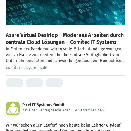
Azure Virtual Desktop – Modernes Arbeiten durch
zentrale Cloud Lösungen - Comitec IT Systems
In Zeiten der Pandemie waren viele Mitarbeitende gezwungen,
von zu Hause zu arbeiten. Um die zentrale Verfügbarkeit von
Unternehmensdaten und -anwendungen aus dem Homeoffice
und der ganzen Welt weiterhin zu gewährleisten, migrierten
comitec-it-systems.de
viele Unternehmen ihre Ressourcen in die Cloud. Die
Mitarbeitenden mussten nun noch auf diese Ressourcen
zugreifen können. Dieser Zugriff sollte schnell und von […]
Pixel IT Systems GmbH
hat einen Beitrag geschrieben
.
9. September 2022
Wir wünschen allen Läufer*innen heute beim Lehrter Citylauf