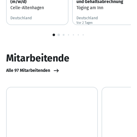
(m/w/d)
und Gehaltsabrechnung
Celle-Altenhagen
Töging am Inn
Deutschland
Deutschland
Vor 2 Tagen
Vor 2 Tagen veröffentlicht
1
von
10
Mitarbeitende
Alle 97 Mitarbeitenden