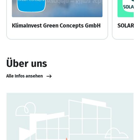
KlimaInvest Green Concepts GmbH
SOLARW
Über uns
Alle Infos ansehen