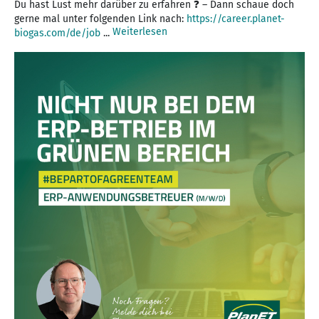
Du hast Lust mehr darüber zu erfahren ❓ – Dann schaue doch
gerne mal unter folgenden Link nach:
https://career.planet-
Weiterlesen
biogas.com/de/job
...