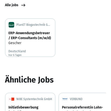
Alle jobs
PlanET Biogastechnik GmbH
ERP-Anwendungsbetreuer
/ ERP-Consultants (m/w/d)
Gescher
Deutschland
Vor 6 Tagen
Vor 6 Tagen veröffentlicht
Ähnliche Jobs
NIBE Systemtechnik GmbH
VERBUND
Initiativbewerbung
Personalreferent:in Lohn-