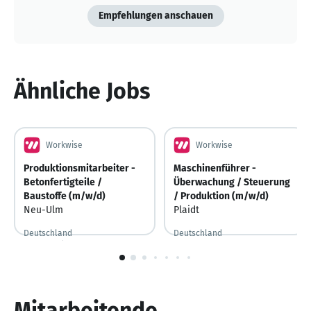
Empfehlungen anschauen
Ähnliche Jobs
Workwise
Workwise
Produktionsmitarbeiter -
Maschinenführer -
Betonfertigteile /
Überwachung / Steuerung
Baustoffe (m/w/d)
/ Produktion (m/w/d)
Neu-Ulm
Plaidt
Deutschland
Deutschland
Vor 16 Stunden
Vor 16 Stunden veröffentlicht
Vor 2 Tagen
Vor 2 Tagen veröffentlicht
1
von
10
Mitarbeitende