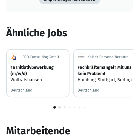
Ähnliche Jobs
LEPO Consulting GmbH
Kaiser Personalberatung GmbH
1a Initiativbewerbung
Fachkräftemangel? Mit uns
(m/w/d)
kein Problem!
Wolfratshausen
Hamburg
,
Stuttgart
,
Berlin
,
Mün
Deutschland
Deutschland
1
von
10
Mitarbeitende