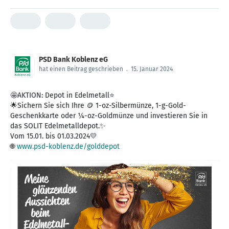
PSD Bank Koblenz eG
hat einen Beitrag geschrieben
.
15. Januar 2024
🤩AKTION: Depot in Edelmetall⭐️
🌟Sichern Sie sich Ihre 🪙 1-oz-Silbermünze, 1-g-Gold-
Geschenkkarte oder ¼-oz-Goldmünze und investieren Sie in
das SOLIT Edelmetalldepot.✨
Vom 15.01. bis 01.03.2024💛
🌐
www.psd-koblenz.de/golddepot